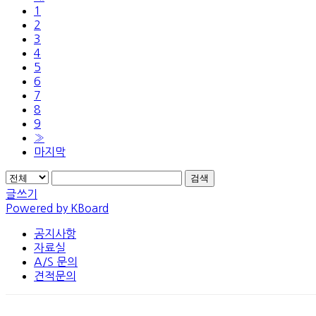
1
2
3
4
5
6
7
8
9
»
마지막
검색
글쓰기
Powered by KBoard
공지사항
자료실
A/S 문의
견적문의