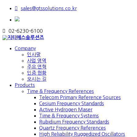
sales@gtssolutions.co.kr
02-6230-6100
Company
인사말
사업 영역
주요 연혁
인증 현황
오시는 길
Products
Time & Frequency References
Telecom Primary Reference Sources
Cesium Frequency Standards
Active Hydrogen Maser
Time & Frequency Systems
Rubidium Frequency Standards
Quartz Frequency References
High Reliability Ruggedized Oscillators