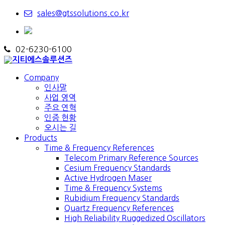
sales@gtssolutions.co.kr
02-6230-6100
Company
인사말
사업 영역
주요 연혁
인증 현황
오시는 길
Products
Time & Frequency References
Telecom Primary Reference Sources
Cesium Frequency Standards
Active Hydrogen Maser
Time & Frequency Systems
Rubidium Frequency Standards
Quartz Frequency References
High Reliability Ruggedized Oscillators