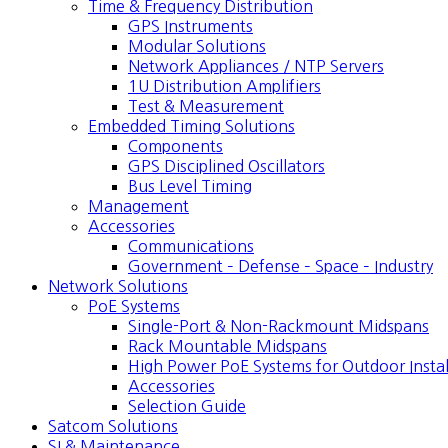
Time & Frequency Distribution
GPS Instruments
Modular Solutions
Network Appliances / NTP Servers
1U Distribution Amplifiers
Test & Measurement
Embedded Timing Solutions
Components
GPS Disciplined Oscillators
Bus Level Timing
Management
Accessories
Communications
Government – Defense – Space – Industry
Network Solutions
PoE Systems
Single-Port & Non-Rackmount Midspans
Rack Mountable Midspans
High Power PoE Systems for Outdoor Instal
Accessories
Selection Guide
Satcom Solutions
SI & Maintenance