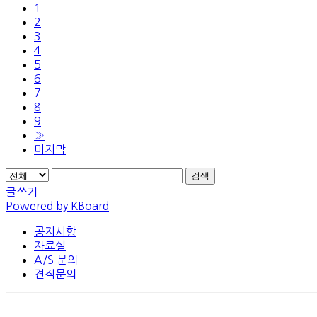
1
2
3
4
5
6
7
8
9
»
마지막
검색
글쓰기
Powered by KBoard
공지사항
자료실
A/S 문의
견적문의