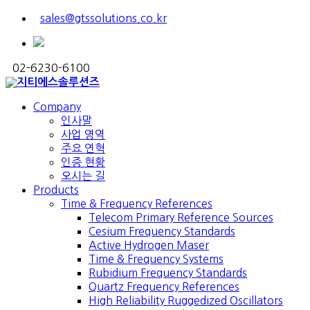
sales@gtssolutions.co.kr
02-6230-6100
Company
인사말
사업 영역
주요 연혁
인증 현황
오시는 길
Products
Time & Frequency References
Telecom Primary Reference Sources
Cesium Frequency Standards
Active Hydrogen Maser
Time & Frequency Systems
Rubidium Frequency Standards
Quartz Frequency References
High Reliability Ruggedized Oscillators